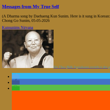
Messages from My True Self
(A Dharma song by Daehaeng Kun Sunim. Here is it sung in Korean
Chong Go Sunim, 05-05-2026
Kunsunims Nirvana
Der Fluss fließt. Irgendwann erreicht er den 