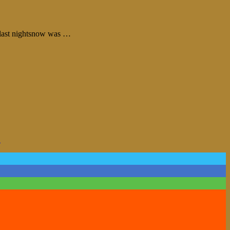
last nightsnow was …
.