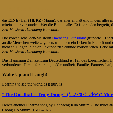
Hanmaum …
das
EINE
(Han)
HERZ
(Maum), das alles enthält und in dem alles m
miteinander verbunden. Wer die Einheit alles Existierenden begreift, de
Zen-Meisterin Daehaeng Kunsunim
Die koreanische Zen-Meisterin
Daehaeng Kunsunim
gründete 1972 d
an die Menschen weiterzugeben, um ihnen ein Leben in Freiheit und o
nicht an Dingen, die von Sekunde zu Sekunde vorbeifließen. Lebe mit
Zen-Meisterin Daehaeng Kunsunim
Das Hanmaum Zen Zentrum Deutschland ist Teil des koreanischen Ha
verbundenen Herausforderungen (Gesundheit, Familie, Partnerschaft,
Wake Up and Laugh!
Learning to see the world as it truly is
“The One that is Truly Doing” (누가 하는가요?) Mor
Here’s another Dharma song by Daehaeng Kun Sunim. (The lyrics
Chong Go Sunim, 11-06-2026