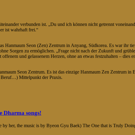
iteinander verbunden ist. „Du und ich können nicht getrennt voneinander 
r ist wahrhaft frei.“
as Hanmaum Seon (Zen) Zentrum in Anyang, Südkorea. Es war ihr tief
hne Sorgen zu ermöglichen. „Frage nicht nach der Zukunft und grüble n
 offenem und gelassenem Herzen, ohne an etwas festzuhalten – dies en
nmaum Seon Zentrum. Es ist das einzige Hanmaum Zen Zentrum in Eur
 Beruf…) Mittelpunkt der Praxis.
e Dharma songs!
 are by her, the music is by Byeon Gyu Baek) The One that is Tr